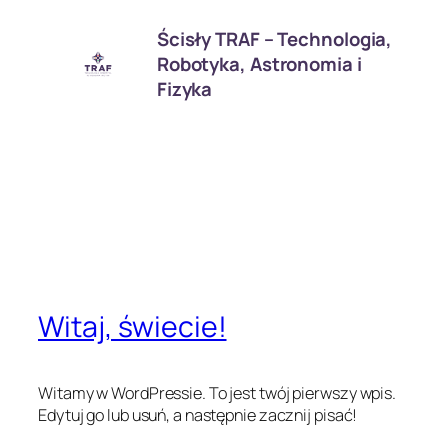
Przejdź
Ścisły TRAF – Technologia,
do
Robotyka, Astronomia i
treści
Fizyka
Kategoria:
Bez
kategorii
Witaj, świecie!
Witamy w WordPressie. To jest twój pierwszy wpis.
Edytuj go lub usuń, a następnie zacznij pisać!